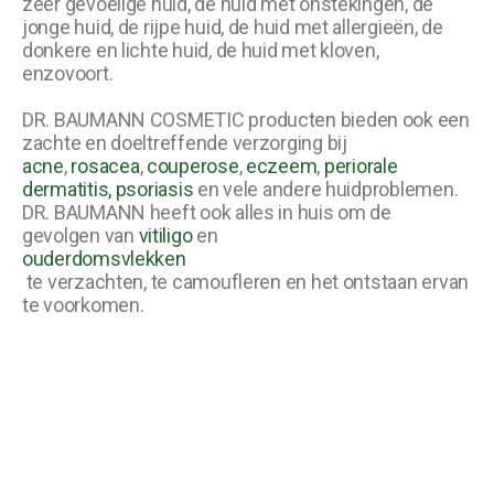
zeer gevoelige huid, de huid met onstekingen, de
jonge huid, de rijpe huid, de huid met allergieën, de
donkere en lichte huid, de huid met kloven,
enzovoort.
DR. BAUMANN COSMETIC producten bieden ook een
zachte en doeltreffende verzorging bij
acne
,
rosacea
,
couperose
,
eczeem
,
periorale
dermatitis,
psoriasis
en vele andere huidproblemen.
DR. BAUMANN heeft ook alles in huis om de
gevolgen van
vitiligo
en
ouderdomsvlekken
te verzachten, te camoufleren en het ontstaan ervan
te voorkomen.