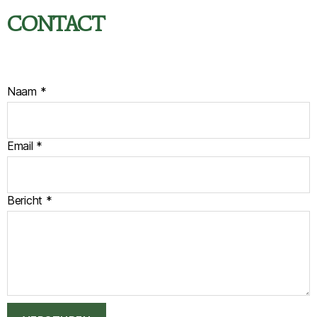
CONTACT
B
Naam
*
e
r
i
Email
*
c
h
t
*
Bericht
*
*