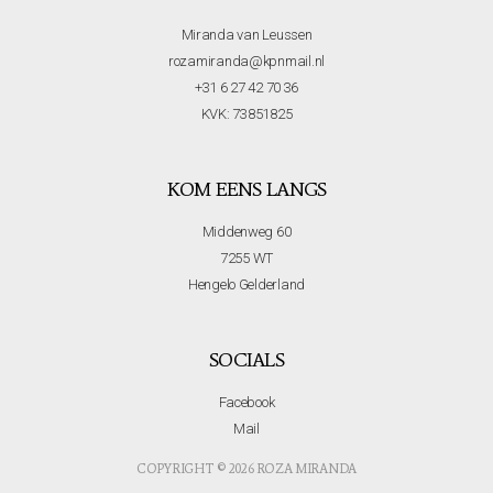
Miranda van Leussen
rozamiranda@kpnmail.nl
+31 6 27 42 70 36
KVK: 73851825
KOM EENS LANGS
Middenweg 60
7255 WT
Hengelo Gelderland
SOCIALS
Facebook
Mail
COPYRIGHT © 2026 ROZA MIRANDA